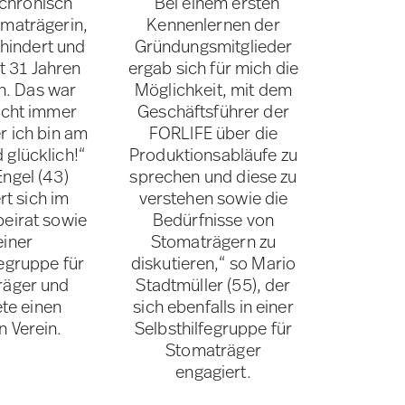
 chronisch
“Bei einem ersten
omaträgerin,
Kennenlernen der
hindert und
Gründungsmitglieder
t 31 Jahren
ergab sich für mich die
n. Das war
Möglichkeit, mit dem
nicht immer
Geschäftsführer der
er ich bin am
FORLIFE über die
 glücklich!“
Produktionsabläufe zu
Engel (43)
sprechen und diese zu
rt sich im
verstehen sowie die
beirat sowie
Bedürfnisse von
einer
Stomaträgern zu
fegruppe für
diskutieren,“ so Mario
räger und
Stadtmüller (55), der
te einen
sich ebenfalls in einer
n Verein.
Selbsthilfegruppe für
Stomaträger
engagiert.