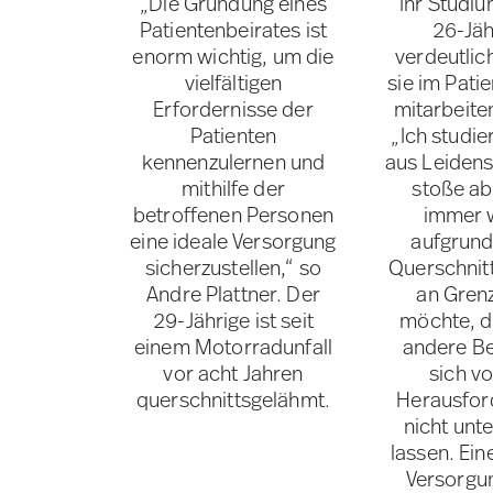
„Die Gründung eines
Ihr Studiu
Patientenbeirates ist
26-Jäh
enorm wichtig, um die
verdeutlic
vielfältigen
sie im Pati
Erfordernisse der
mitarbeite
Patienten
„Ich studie
kennenzulernen und
aus Leidens
mithilfe der
stoße ab
betroffenen Personen
immer 
eine ideale Versorgung
aufgrund
sicherzustellen,“ so
Querschnit
Andre Plattner. Der
an Grenz
29-Jährige ist seit
möchte, d
einem Motorradunfall
andere Be
vor acht Jahren
sich v
querschnittsgelähmt.
Herausfor
nicht unt
lassen. Ein
Versorgun