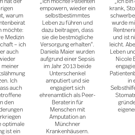
m hat der
„Ich möchte Patienten
„Ich bin
rigen
empowern, wieder ein
krank, St
ht, warum
selbstbestimmtes
schwerbe
entenbeirat
Leben zu führen und
wurde mi
n möchte:
dazu beitragen, dass
Rentneri
re Medizin
sie die bestmögliche
und ist 
chaft – ich
Versorgung erhalten“.
leicht. Ab
er auch
Daniela Maier wurden
Leben und
wieder
aufgrund einer Sepsis
Nicole 
 meiner
im Jahr 2013 beide
engagie
tslähmung
Unterschenkel
Patienten
en. Ich
amputiert und sie
in 
ass auch
engagiert sich
Selbsthil
troffene
ehrenamtlich als Peer-
Stomat
on den
Beraterin für
gründe
derungen
Menschen mit
eigene
erkriegen
Amputation an
e optimale
Münchner
g ist ein
Krankenhäusern.