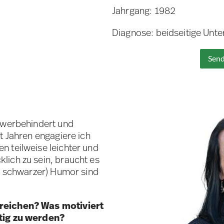
Jahrgang: 1982
Diagnose: beidseitige Unt
Send
chwerbehindert und
t Jahren engagiere ich
 teilweise leichter und
lich zu sein, braucht es
ch schwarzer) Humor sind
rreichen? Was motiviert
ätig zu werden?