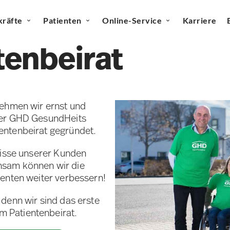
kräfte
Patienten
Online-Service
Karriere
tenbeirat
nehmen wir ernst und
der GHD GesundHeits
entenbeirat gegründet.
nisse unserer Kunden
nsam können wir die
enten weiter verbessern!
t, denn wir sind das erste
 Patientenbeirat.