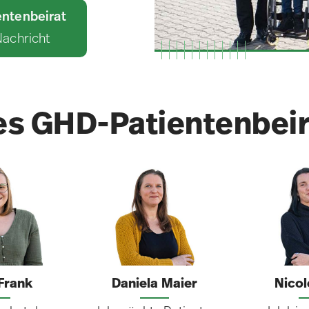
entenbeirat
Nachricht
des GHD-Patientenbei
Frank
Daniela Maier
Nicol