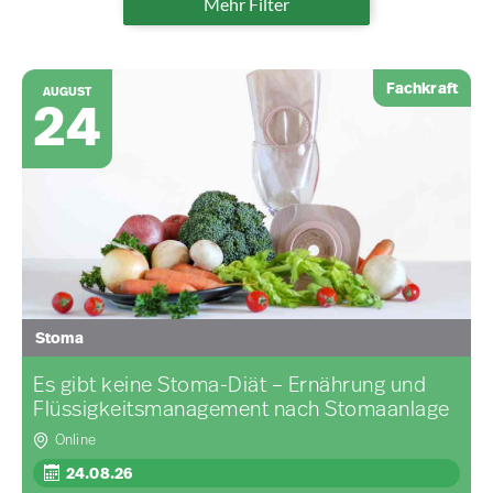
Mehr Filter
Fachkraft
AUGUST
24
Stoma
Es gibt keine Stoma-Diät – Ernährung und
Flüssigkeitsmanagement nach Stomaanlage
Online
24.08.26