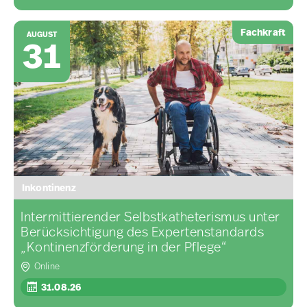
Fachkraft
AUGUST
31
Inkontinenz
Intermittierender Selbstkatheterismus unter
Berücksichtigung des Expertenstandards
„Kontinenzförderung in der Pflege“
Online
31.08.26