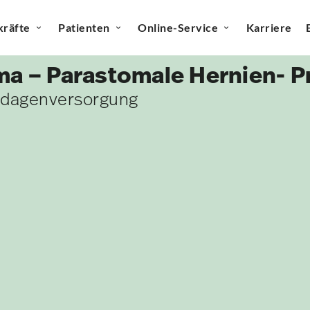
kräfte
Patienten
Online-Service
Karriere
a – Parastomale Hernien- P
ndagenversorgung