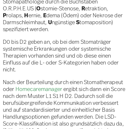
Stomapathologie durch die Buchstaben
O.R.P.H.E.US (
O
stomie-Stenose,
R
etraktion,
P
rolaps,
H
ernie,
E
dema (Ödem) oder Nekrose der
Darmschleimhaut,
U
ngünstige
S
tomaposition)
spezifiziert werden.
D0 bis D2 geben an, ob bei dem Stomaträger
systemische Erkrankungen oder systemische
Therapien vorhanden sind und ob diese einen
Einfluss auf die L- oder S-Kategorien haben oder
nicht.
Nach der Beurteilung durch einen Stomatherapeut
oder
Homecaremanager
ergibt sich dann ein Score
nach dem Muster L1 S1 H D2. Dadurch soll die
berufsübergreifende Kommunikation verbessert
und auf standardisierter und einheitlicher Basis
Handlungsoptionen gefunden werden. Die LSD-
Score-Klassifikation ist also grundsätzlich dazu da,