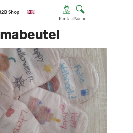
B2B Shop
Kontakt
Suche
omabeutel