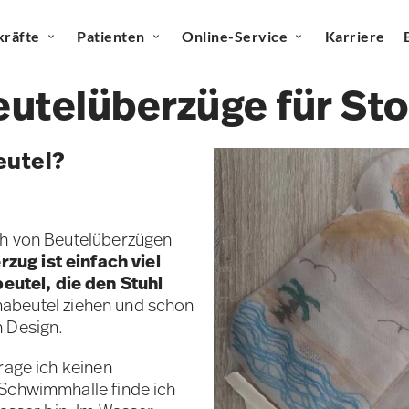
kräfte
Patienten
Online-Service
Karriere
eutelüberzüge für St
eutel?
ch von Beutelüberzügen
rzug ist einfach viel
utel, die den Stuhl
abeutel ziehen und schon
n Design.
rage ich keinen
 Schwimmhalle finde ich