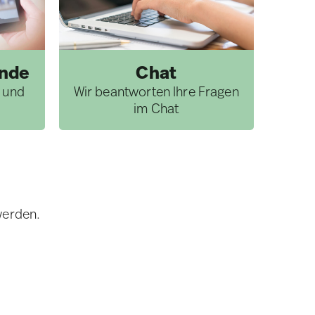
unde
Chat
l und
Wir beantworten Ihre Fragen
im Chat
werden.