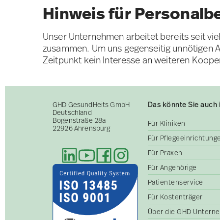
Hinweis für Personalb
Unser Unternehmen arbeitet bereits seit vi
zusammen. Um uns gegenseitig unnötigen Au
Zeitpunkt kein Interesse an weiteren Koope
Das könnte Sie auch 
GHD GesundHeits GmbH
Deutschland
Bogenstraße 28a
Für Kliniken
22926 Ahrensburg
Für Pflegeeinrichtun
Für Praxen
Für Angehörige
Patientenservice
Für Kostenträger
Über die GHD Untern