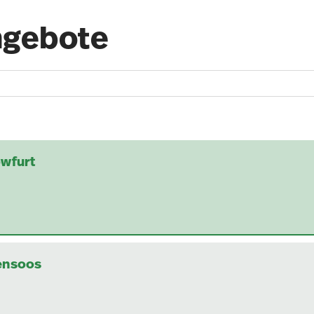
ngebote
owfurt
ensoos