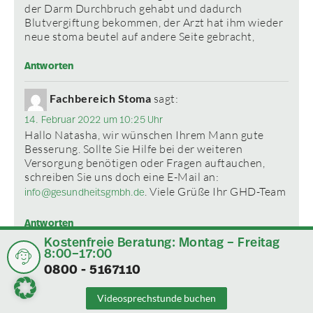
der Darm Durchbruch gehabt und dadurch
Blutvergiftung bekommen, der Arzt hat ihm wieder
neue stoma beutel auf andere Seite gebracht,
Antworten
Fachbereich Stoma
sagt:
14. Februar 2022 um 10:25 Uhr
Hallo Natasha, wir wünschen Ihrem Mann gute
Besserung. Sollte Sie Hilfe bei der weiteren
Versorgung benötigen oder Fragen auftauchen,
schreiben Sie uns doch eine E-Mail an:
. Viele Grüße Ihr GHD-Team
info@gesundheitsgmbh.de
Antworten
Kostenfreie Beratung: Montag – Freitag
8:00–17:00
0800 - 5167110
Susanne Plank
sagt:
11. März 2022 um 22:17 Uhr
Videosprechstunde buchen
Hallo