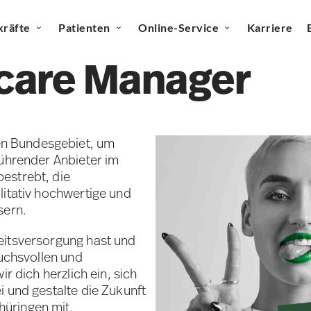
kräfte
Patienten
Online-Service
Karriere
are Manager
n Bundesgebiet, um
führender Anbieter im
estrebt, die
litativ hochwertige und
sern.
eitsversorgung hast und
ruchsvollen und
r dich herzlich ein, sich
i und gestalte die Zukunft
üringen mit.