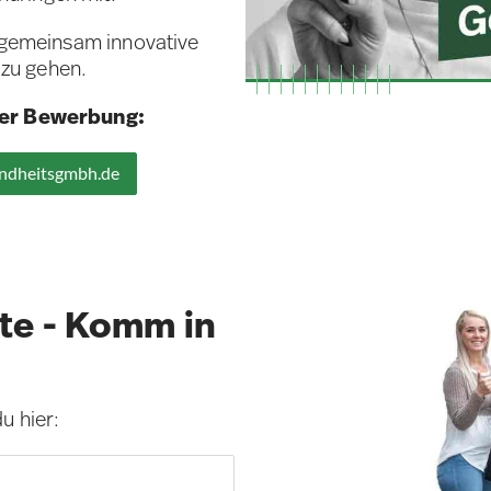
d gemeinsam innovative
zu gehen.
iner Bewerbung:
ndheitsgmbh.de
te - Komm in
u hier: