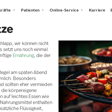
kräfte
Patienten
Online-Service
Karriere
tze
schlapp, wir können nicht
s setzt uns noch einmal
ünftige
Ernährung
, die der
er Regel am späten Abend
mmlich. Besonders
nd sollten eher vermieden
ß die körpereigene
 auf leichtes Essen wie
Nahrungsmittel enthalten
ätzliche Flüssigkeit,