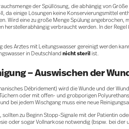
erbrauchsmenge der Spüllösung, die abhängig von Größ
voll, da einige Lösungen keine Konservierungsmittel en
en. Wird eine zu große Menge Spülung angebrochen, 
 herstellerabhängig verbraucht werden. In der Regel
g des Arztes mit Leitungswasser gereinigt werden kan
tungswasser in Deutschland
nicht steril
ist.
igung – Auswischen der Wun
hanisches Débridement) wird die Wunde und der Wund
–Tüchern oder mit offen- und grobporigen Polyurethan
n und bei jedem Wischgang muss eine neue Reinigungs
sollten zu Beginn Stopp-Signale mit der Patientin ode
sie oder sogar Vollnarkose notwendig (bspw. bei der ul