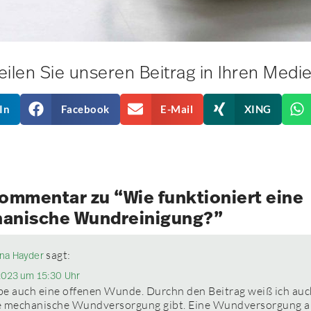
eilen Sie unseren Beitrag in Ihren Medi
In
Facebook
E-Mail
XING
Kommentar zu “Wie funktioniert eine
anische Wundreinigung?”
sagt:
ina Hayder
2023 um 15:30 Uhr
be auch eine offenen Wunde. Durchn den Beitrag weiß ich auc
e mechanische Wundversorgung gibt. Eine Wundversorgung a