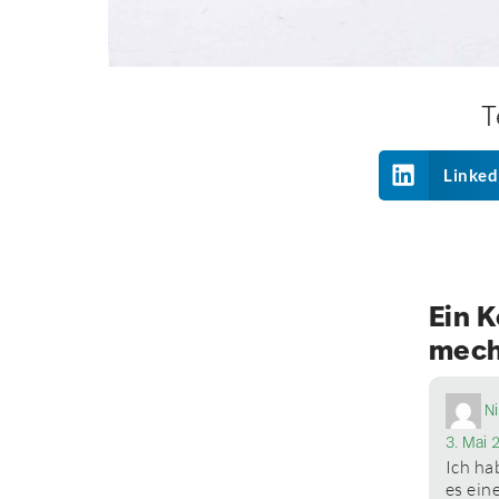
T
Linked
Ein 
mech
N
3. Mai 
Ich ha
es ein