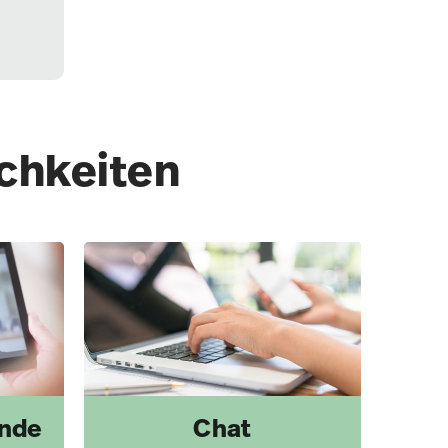
ichkeiten
unde
Chat