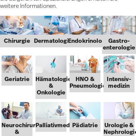
weitere Informationen.
Chirurgie
Dermatologie
Endokrinologie
Gastro­
entero­logie
Geriatrie
Hämatologie
HNO &
Intensiv­
&
Pneumologie
medizin
Onkologie
Neurochirurgie
Palliativmedizin
Pädiatrie
Urologie &
&
Nephrologi