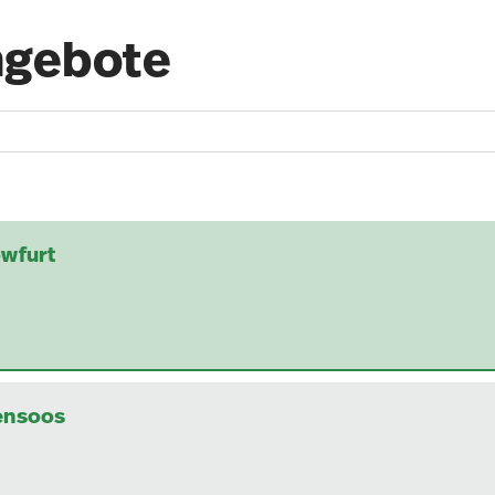
ngebote
owfurt
ensoos