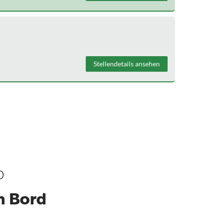
Stellendetails ansehen
D
n Bord