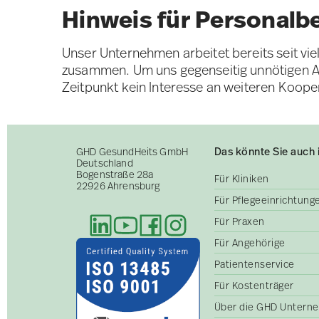
Hinweis für Personalb
Unser Unternehmen arbeitet bereits seit vi
zusammen. Um uns gegenseitig unnötigen Au
Zeitpunkt kein Interesse an weiteren Koope
Das könnte Sie auch 
GHD GesundHeits GmbH
Deutschland
Bogenstraße 28a
Für Kliniken
22926 Ahrensburg
Für Pflegeeinrichtun
Für Praxen
Für Angehörige
Patientenservice
Für Kostenträger
Über die GHD Untern