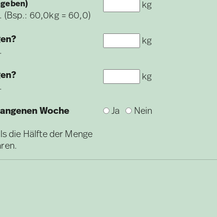
ngeben)
kg
. (Bsp.: 60,0kg = 60,0)
gen?
kg
.
gen?
kg
.
rgangenen Woche
Ja
Nein
als die Hälfte der Menge
hren.