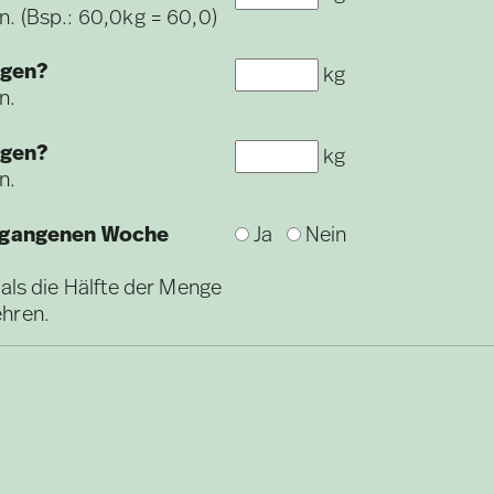
n. (Bsp.: 60,0kg = 60,0)
ogen?
kg
n.
ogen?
kg
n.
ergangenen Woche
Ja
Nein
 als die Hälfte der Menge
ehren.