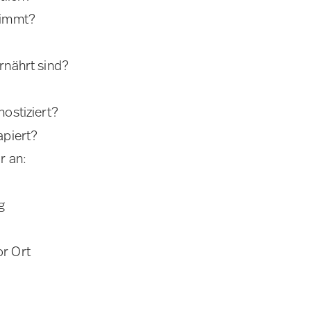
timmt?
rnährt sind?
ostiziert?
apiert?
r an:
g
r Ort