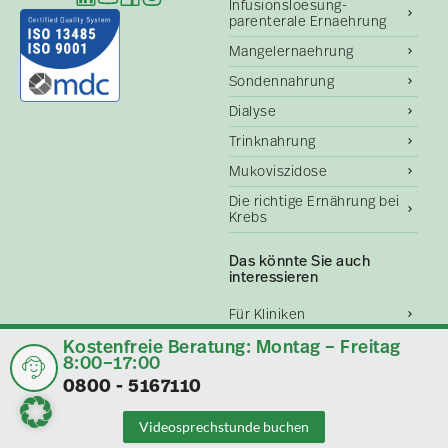
Infusionsloesung-
parenterale Ernaehrung
Mangelernaehrung
Sondennahrung
Dialyse
Trinknahrung
Mukoviszidose
Die richtige Ernährung bei
Krebs
Das könnte Sie auch
interessieren
Für Kliniken
Kostenfreie Beratung: Montag – Freitag
Für Pflegeeinrichtungen
8:00–17:00
und Altenheime
0800 - 5167110
Für Praxen
Für Angehörige
Videosprechstunde buchen