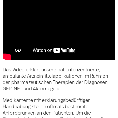
Das Video erklärt unsere patientenzentrierte,
ambulante Arzneimittelapplikationen im Rahmen
der pharmazeutischen Therapien der Diagnosen
GEP-NET und Akromegalie.
Medikamente mit erklärungsbedürftiger
Handhabung stellen oftmals bestimmte
Anforderungen an den Patienten. Um die