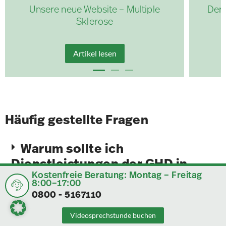
Unsere neue Website – Multiple
Der 
Sklerose
Artikel lesen
Häufig gestellte Fragen
Warum sollte ich
Dienstleistungen der GHD in
Kostenfreie Beratung: Montag – Freitag
Anspruch nehmen?
8:00–17:00
0800 - 5167110
Wie erhalte ich meine
Videosprechstunde buchen
Produkte?