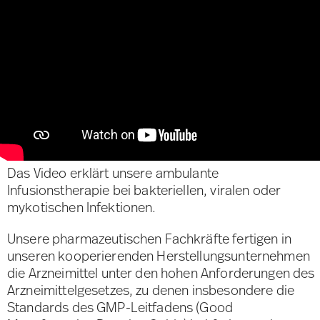
Das Video erklärt unsere ambulante
Infusionstherapie bei bakteriellen, viralen oder
mykotischen Infektionen.
Unsere pharmazeutischen Fachkräfte fertigen in
unseren kooperierenden Herstellungsunternehmen
die Arzneimittel unter den hohen Anforderungen des
Arzneimittelgesetzes, zu denen insbesondere die
Standards des GMP-Leitfadens (Good